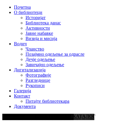
Почетна
О библиотеци
Историјат
Библиотека данас
Активности
Јавне набавке
Визија и мисија
Водич
Чланство
Позајмно одељење за одрасле
Дечје одељење
Завичајно одељење
Дигитализација
Фотографије
Разгледнице
Рукописи
Галерија
Контакт
Питајте библиотекара
Документа
Литература за све узрасте
Кутак за децу
Најновији наслови
ЕЛЕКТРОНСКИ КАТАЛОГ
Књиге, часописи, дневне новине, електронске публикације
Едукативна средства и сликовнице за децу свих узраста
Библиотека интензивно попуњава свој књижни фонд најновијим насловима