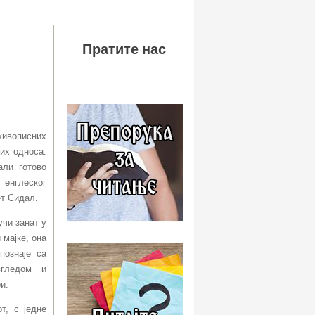
Пратите нас
живописних
их односа.
али готово
енглеског
ет Сидал.
учи занат у
 мајке, она
познаје са
згледом и
и.
т, с једне