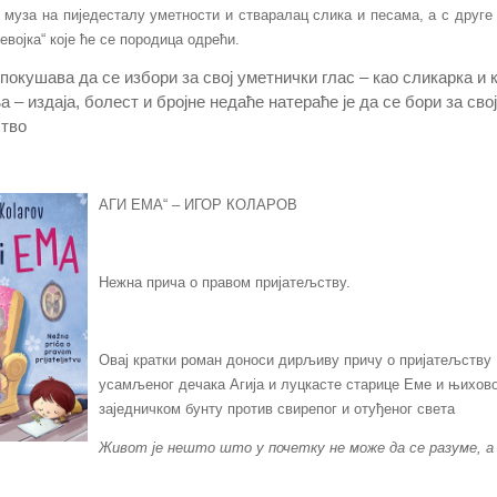
 муза на пиједесталу уметности и стваралац слика и песама, а с друге
евојка“ које ће се породица одрећи.
покушава да се избори за свој уметнички глас – као сликарка и 
 – издаја, болест и бројне недаће натераће је да се бори за сво
ство
АГИ ЕМА“ – ИГОР КОЛАРОВ
Нежна прича о правом пријатељству.
Овај кратки роман доноси дирљиву причу о пријатељству
усамљеног дечака Агија и луцкасте старице Еме и њихов
заједничком бунту против свирепог и отуђеног света
Живот је нешто што у почетку не може да се разуме, а 