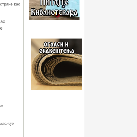
 стране као
као
је
ом
касније