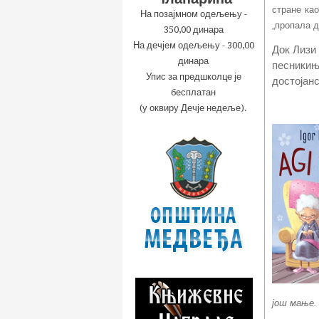
стране као
На позајмном одељењу -
„пропала д
350,00 динара
На дечјем одељењу - 300,00
Док Лизи 
динара
песникиња
Упис за предшколце је
достојан
бесплатан
(у оквиру Дечје недеље).
још мање.