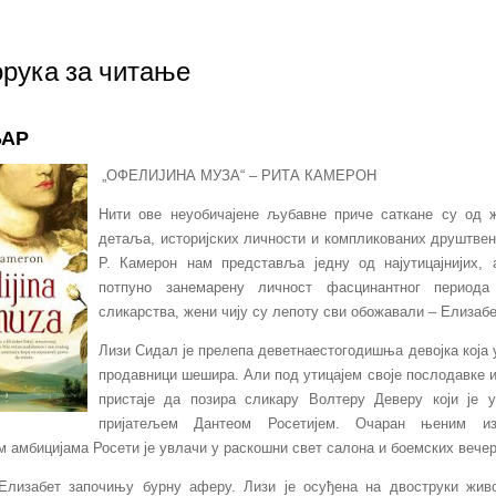
рука за читање
АР
„ОФЕЛИЈИНА МУЗА“ – РИТА КАМЕРОН
Нити ове неуобичајене љубавне приче саткане су од 
детаља, историјских личности и компликованих друштвен
Р. Камерон нам представља једну од најутицајнијих, 
потпуно занемарену личност фасцинантног периода 
сликарства, жени чију су лепоту сви обожавали – Елизаб
Лизи Сидал је прелепа деветнаестогодишња девојка која 
продавници шешира. Али под утицајем своје послодавке и
пристаје да позира сликару Волтеру Деверу који је у
пријатељем Дантеом Росетијем. Очаран њеним и
 амбицијама Росети је увлачи у раскошни свет салона и боемских вечер
Елизабет започињу бурну аферу. Лизи је осуђена на двоструки живо