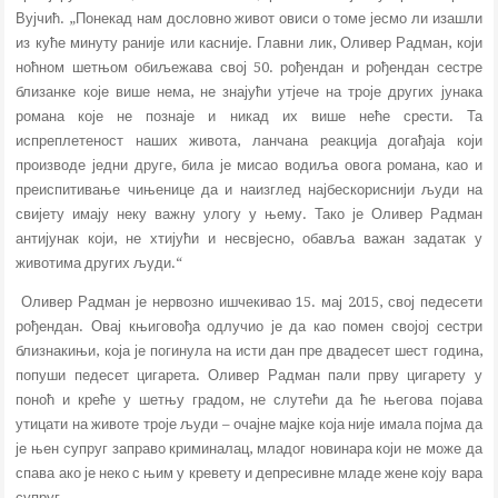
Вујчић. „Понекад нам дословно живот овиси о томе јесмо ли изашли
из куће минуту раније или касније. Главни лик, Оливер Радман, који
ноћном шетњом обиљежава свој 50. рођендан и рођендан сестре
близанке које више нема, не знајући утјече на троје других јунака
романа које не познаје и никад их више неће срести. Та
испреплетеност наших живота, ланчана реакција догађаја који
производе једни друге, била је мисао водиља овога романа, као и
преиспитивање чињенице да и наизглед најбескориснији људи на
свијету имају неку важну улогу у њему. Тако је Оливер Радман
антијунак који, не хтијући и несвјесно, обавља важан задатак у
животима других људи.“
Оливер Радман је нервозно ишчекивао 15. мај 2015, свој педесети
рођендан. Овај књиговођа одлучио је да као помен својој сестри
близнакињи, која је погинула на исти дан пре двадесет шест година,
попуши педесет цигарета. Оливер Радман пали прву цигарету у
поноћ и креће у шетњу градом, не слутећи да ће његова појава
утицати на животе троје људи – очајне мајке која није имала појма да
је њен супруг заправо криминалац, младог новинара који не може да
спава ако је неко с њим у кревету и депресивне младе жене коју вара
супруг.