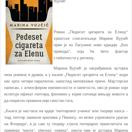
Вујчић
Роман „Педесет цигарета за Елену“
хрватске списатељице Марине Вујчић
први је из Лагунине нове едиције „Без
превода“, која ће бити фактор
стабилности у региону.
Марина Вујчић је награђивана ауторка
низа романа и драма, а у књизи „Педесет цигарета за Елену“ води
нас кроз четири паралелне, наизглед неповезане приче. Мајсторски
написан, с атмосфером неизвесности и напетости, ово је роман који
испитује ефекат лептира, феномен у којем ситнице мењају животе а
да покретач промена није свестан тога.
„Књига је настала на идеји ’лептировог учинка’ или теорије каоса –
’кад лептир замахне крилима у Пекингу, он може узроковати ураган
на Флориди’, а ја сам ту теорију хтјела литерарно преиспитати на
примјеру ’малог’, обичног човека“, рекла нам је ауторка Марина