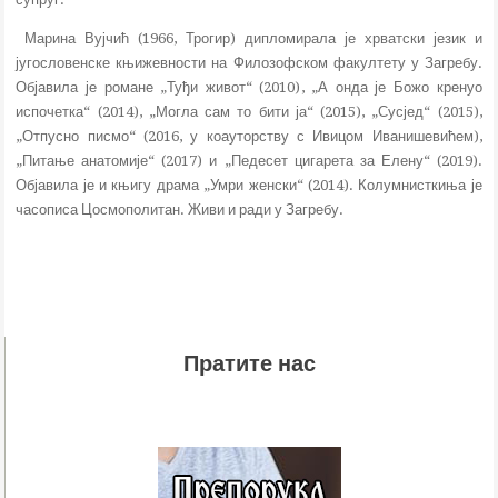
Марина Вујчић (1966, Трогир) дипломирала је хрватски језик и
југословенске књижевности на Филозофском факултету у Загребу.
Објавила је романе „Туђи живот“ (2010), „А онда је Божо кренуо
испочетка“ (2014), „Могла сам то бити ја“ (2015), „Сусјед“ (2015),
„Отпусно писмо“ (2016, у коауторству с Ивицом Иванишевићем),
„Питање анатомије“ (2017) и „Педесет цигарета за Елену“ (2019).
Објавила је и књигу драма „Умри женски“ (2014). Колумнисткиња је
часописа Цосмополитан. Живи и ради у Загребу.
Пратите нас