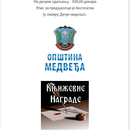
На дечјем одељењу - 300,00 динара
Упис за предшколце је бесплатан
(у оквиру Дечје недеље).