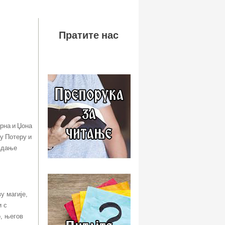
Пратите нас
орна и Џона
ју Потеру и
издање
у магије,
и с
о, његов