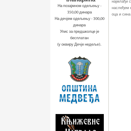
најмлађи 
На позајмном одељењу -
наслеђем к
350,00 динара
оца и сина
На дечјем одељењу - 300,00
динара
Упис за предшколце је
бесплатан
(у оквиру Дечје недеље).