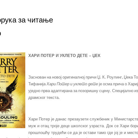
рука за читање
р
ХАРИ ПОТЕР И УКЛЕТО ДЕТЕ – ЏЕК
Заснован на новој оригиналној причи Џ. К. Роулинг, Џека Т
Тифанија
Хари Потер и уклето дете
је осма прича о Хари
уједно прва адаптирана за позоришну сцену. Специјално 
драмског текста.
Хари Потер је данас презаузети службеник у Министарств
муж и отац троје деце школског узраста. Док се Хари бор
прошлошћу трудећи се да је остави тамо где јој је и мест