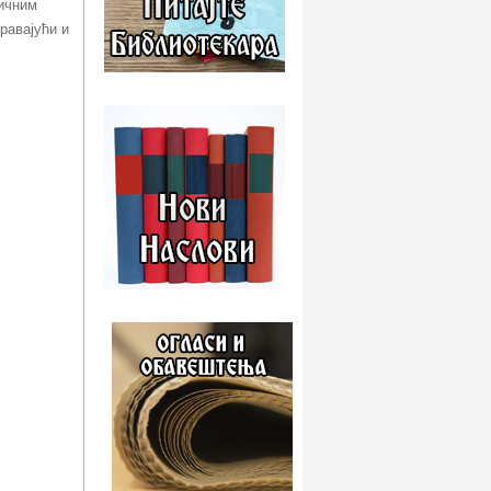
дичним
равајући и