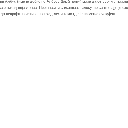
син Албус (име је добио по Албусу Дамблдору) мора да се суочи с поро
оје никад није желео. Прошлост и садашњост злосутно се мешају, упозо
 да непријатна истина понекад лежи тамо где је најмање очекујеш.