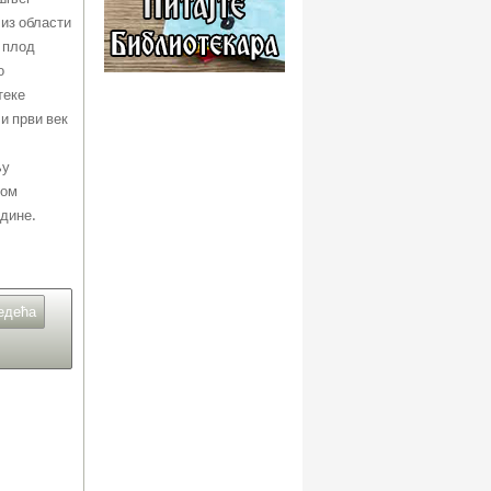
 из области
е плод
о
теке
и први век
њу
вом
одине.
едећа