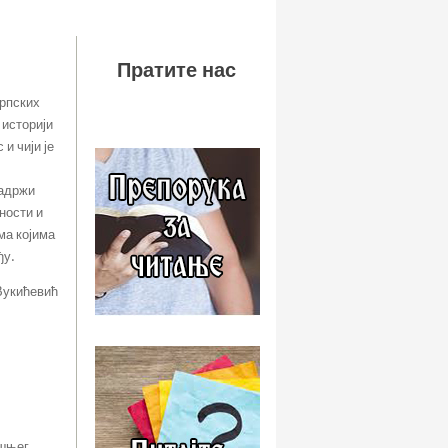
Пратите нас
српских
 историји
и чији је
садржи
ности и
ма којима
ђу.
 Вукићевић
ашњег