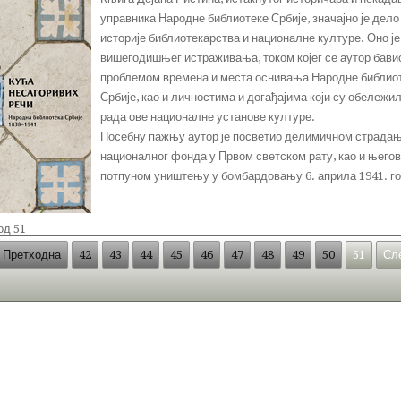
управника Народне библиотеке Србије, значајно је дело
историје библиотекарства и националне културе. Оно ј
вишегодишњег истраживања, током којег се аутор бави
проблемом времена и места оснивања Народне библио
Србије, као и личностима и догађајима који су обележил
рада ове националне установе културе.
Посебну пажњу аутор је посветио делимичном страда
националног фонда у Првом светском рату, као и њего
потпуном уништењу у бомбардовању 6. априла 1941. г
од 51
Претходна
42
43
44
45
46
47
48
49
50
51
Сл