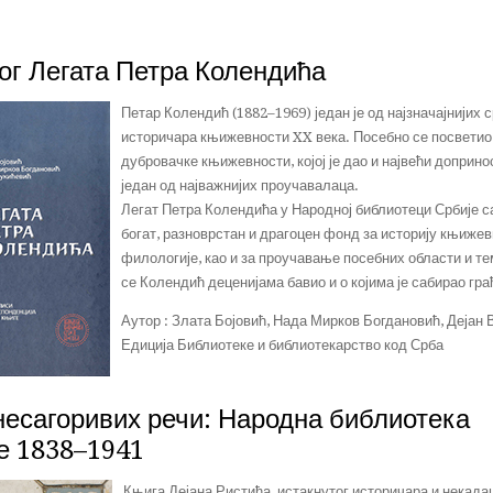
ог Легата Петра Колендића
Петар Колендић (1882–1969) један је од најзначајнијих 
историчара књижевности XX века. Посебно се посветио
дубровачке књижевности, којој је дао и највећи допринос 
један од најважнијих проучавалаца.
Легат Петра Колендића у Народној библиотеци Србије 
богат, разноврстан и драгоцен фонд за историју књижев
филологије, као и за проучавање посебних области и те
се Колендић деценијама бавио и о којима је сабирао гра
Аутор : Злата Бојовић, Нада Мирков Богдановић, Дејан
Едиција Библиотеке и библиотекарство код Срба
несагоривих речи: Народна библиотека
е 1838–1941
Књига Дејана Ристића, истакнутог историчара и некад