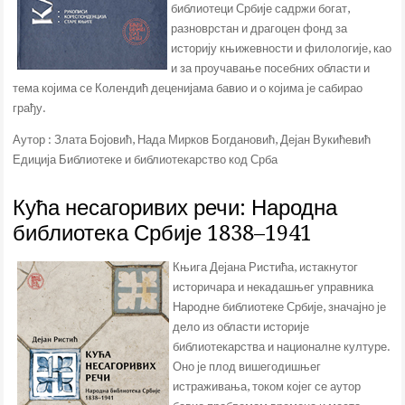
библиотеци Србије садржи богат,
разноврстан и драгоцен фонд за
историју књижевности и филологије, као
и за проучавање посебних области и
тема којима се Колендић деценијама бавио и о којима је сабирао
грађу.
Аутор : Злата Бојовић, Нада Мирков Богдановић, Дејан Вукићевић
Едиција Библиотеке и библиотекарство код Срба
Кућа несагоривих речи: Народна
библиотека Србије 1838–1941
Књига Дејана Ристића, истакнутог
историчара и некадашњег управника
Народне библиотеке Србије, значајно је
дело из области историје
библиотекарства и националне културе.
Оно је плод вишегодишњег
истраживања, током којег се аутор