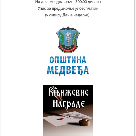
На дечјем одељењу - 300,00 динара
Упис за предшколце је бесплатан
(у оквиру Дечје недеље).