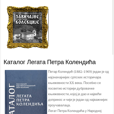
Каталог Легата Петра Колендића
Петар Колендић (1882–1969) један је од
најзначајнијих српских историчара
књижевности XX века. Посебно се
посветио историји дубровачке
књижевности, којој је дао и највећи
допринос и чији је један од најважнијих
проучавалаца.
Легат Петра Колендића у Народној