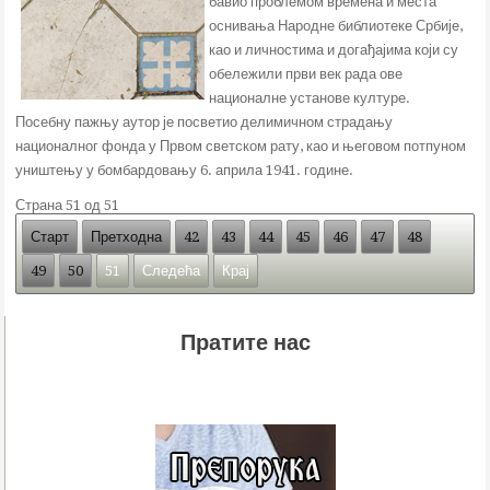
бавио проблемом времена и места
оснивања Народне библиотеке Србије,
као и личностима и догађајима који су
обележили први век рада ове
националне установе културе.
Посебну пажњу аутор је посветио делимичном страдању
националног фонда у Првом светском рату, као и његовом потпуном
уништењу у бомбардовању 6. априла 1941. године.
Страна 51 од 51
Старт
Претходна
42
43
44
45
46
47
48
49
50
51
Следећа
Крај
Пратите нас