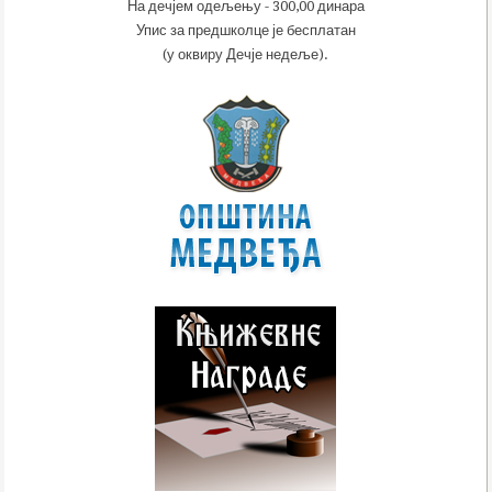
На дечјем одељењу - 300,00 динара
Упис за предшколце је бесплатан
(у оквиру Дечје недеље).