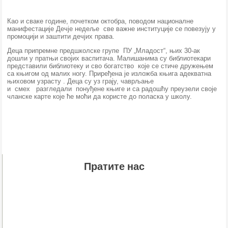
Као и сваке године, почетком октобра, поводом националне
манифестације Дечје недеље
све важне институције се повезују у
промоцији и заштити дечјих права.
Деца припремне предшколске групе ПУ „Младост“, њих 30-ак
дошли у пратњи својих васпитача. Малишанима су библиотекари
представили библиотеку и сво богатство које се стиче дружењем
са књигом од малих ногу. Приређена је изложба књига адекватна
њиховом узрасту . Деца су уз грају, чаврљање
и смех разгледали понуђене књиге и са радошћу преузели своје
чланске карте које ће моћи да користе до поласка у школу.
Пратите нас