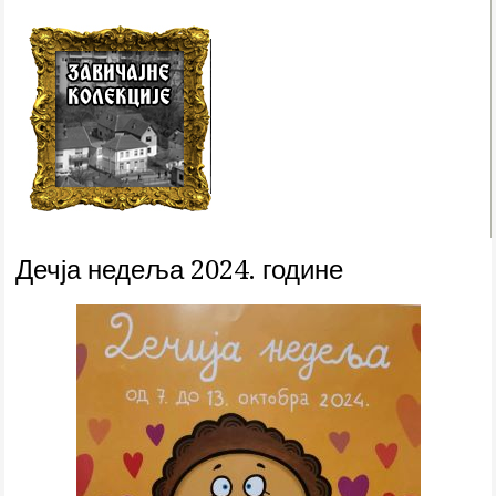
Дечја недеља 2024. године