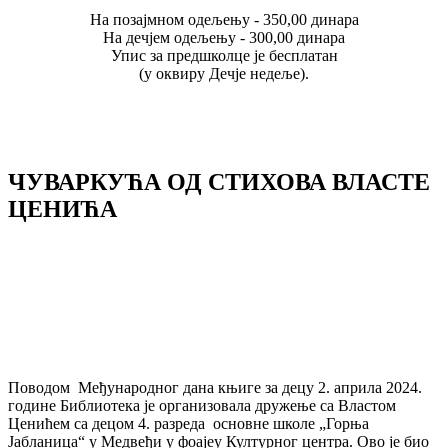
На позајмном одељењу - 350,00 динара
На дечјем одељењу - 300,00 динара
Упис за предшколце је бесплатан
(у оквиру Дечје недеље).
ЧУВАРКУЋА ОД СТИХОВА ВЛАСТЕ
ЦЕНИЋА
Поводом Међународног дана књиге за децу 2. априла 2024.
године Библиотека је организовала дружење са Властом
Ценићем са децом 4. разреда основне школе „Горња
Јабланица“ у Медвеђи у фоајеу Културног центра. Ово је био