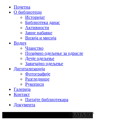
Почетна
О библиотеци
Историјат
Библиотека данас
Активности
Јавне набавке
Визија и мисија
Водич
Чланство
Позајмно одељење за одрасле
Дечје одељење
Завичајно одељење
Дигитализација
Фотографије
Разгледнице
Рукописи
Галерија
Контакт
Питајте библиотекара
Документа
Литература за све узрасте
Кутак за децу
Најновији наслови
ЕЛЕКТРОНСКИ КАТАЛОГ
Књиге, часописи, дневне новине, електронске публикације
Едукативна средства и сликовнице за децу свих узраста
Библиотека интензивно попуњава свој књижни фонд најновијим насловима