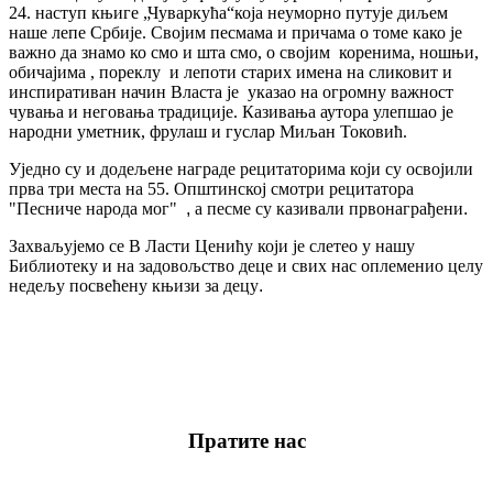
24. наступ књиге „Чуваркућа“која неуморно путује диљем
наше лепе Србије. Својим песмама и причама о томе како је
важно да знамо ко смо и шта смо, о својим коренима, ношњи,
обичајима , пореклу и лепоти старих имена на сликовит и
инспиративан начин Власта је указао на огромну важност
чувања и неговања традиције. Казивања аутора улепшао је
народни уметник, фрулаш и гуслар Миљан Токовић.
Уједно
су
и
додељене
награде
рецитаторима
који
су
освојили
прва
три
места
на
55.
Општинској
смотри рецитатора
"Песниче народа мог"
,
а
песме
су
казивали
првонаграђени
.
Захваљујемо
се
В
Ласти
Ценићу
који
је
слетео
у
нашу
Библиотеку
и
на
задовољство
деце
и
свих
нас
оплеменио
целу
недељу
посвећену
књизи
за
децу
.
Пратите нас