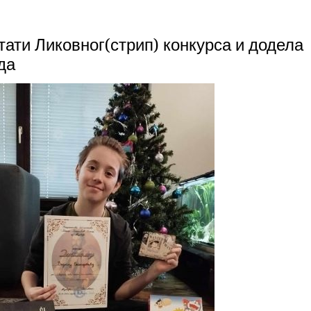
тати Ликовног(стрип) конкурса и додела
да