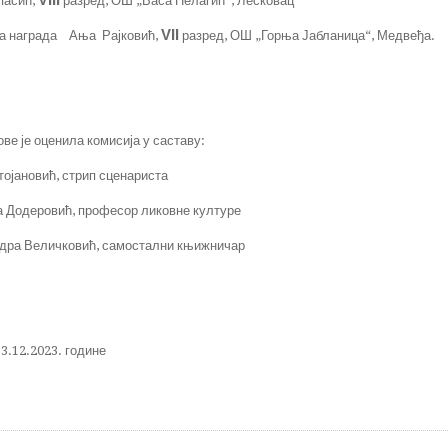
VIII
пасић,
разред, ОШ „Васа Пелагић“, Лесковац
VII
а награда Ања Рајковић,
разред, ОШ „Горња Јабланица“, Медвеђа.
 оценила комисија у саставу:
тојановић, стрип сценариста
а Додеровић, професор ликовне културе
ндра Величковић, самостални књижничар
3.12.2023. године