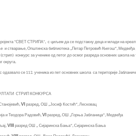
ројекта "СВЕТ СТРИПА", с циљем да се подстакну деца и млади на креат
е и стварање, Општинска библиотека „Петар Петровић Његош“, Медвеђа
 (стрип) конкурс за ученике од петог до осмог разреда основних школа на
г округа.
 одазвало се 112 ученика из пет основних школа са територије Јабланич
АТИ СТРИП КОНКУРСА
VI
Станојевић,
разред, ОШ „Јосиф Костић“, Лесковац
VI
ија и Теодора Радовић,
разред, ОШ „Горња Јабланица“, Медвеђа
VIII
љај,
разред ОШ „ Сијаринска Бања“, Сијаринска Бања