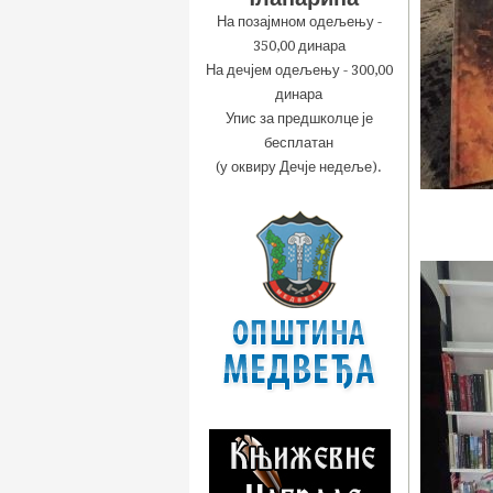
На позајмном одељењу -
350,00 динара
На дечјем одељењу - 300,00
динара
Упис за предшколце је
бесплатан
(у оквиру Дечје недеље).