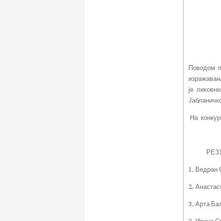
Поводом п
изражавањ
је ликовни
Јабланичко
На конкурс
РЕЗУЛТ
1. Ведран 
2. Анастас
3. Арта Ба