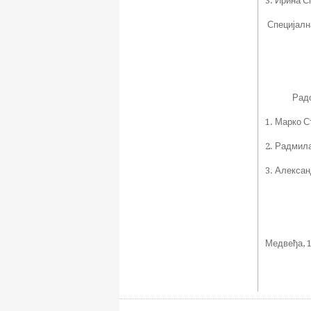
3. Ирина С
Специјалн
Радове је
1. Марко С
2. Радмил
3. Алекса
Медвеђа, 1