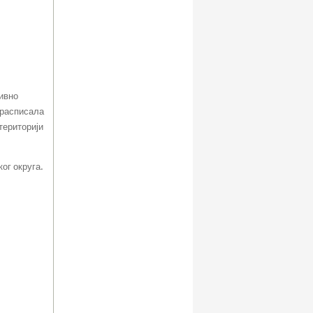
ивно
 расписала
 територији
ког округа.