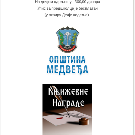
На дечјем одељењу - 300,00 динара
Упис за предшколце је бесплатан
(у оквиру Дечје недеље).