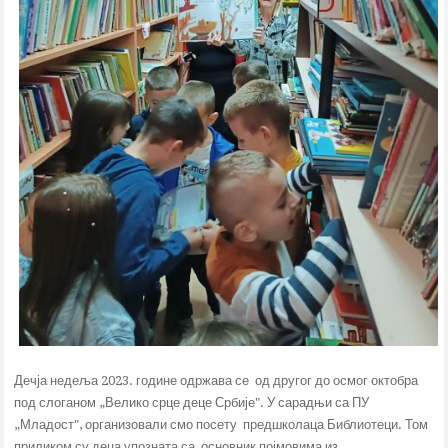
Дечја недеља 2023. године одржава се од другог до осмог октобра
под слоганом „Велико срце деце Србије". У сарадњи са ПУ
„Младост", организовали смо посету предшколаца Библиотеци. Том
приликом су деца упозната са основник појмовима из