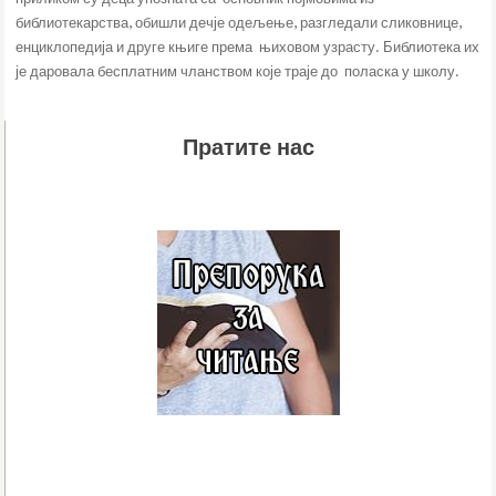
библиотекарства, обишли дечје одељење, разгледали сликовнице,
енциклопедија и друге књиге према њиховом узрасту. Библиотека их
је даровала бесплатним чланством које траје до поласка у школу.
Пратите нас