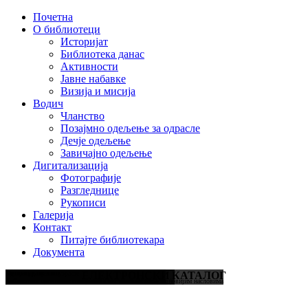
Почетна
О библиотеци
Историјат
Библиотека данас
Активности
Јавне набавке
Визија и мисија
Водич
Чланство
Позајмно одељење за одрасле
Дечје одељење
Завичајно одељење
Дигитализација
Фотографије
Разгледнице
Рукописи
Галерија
Контакт
Питајте библиотекара
Документа
Литература за све узрасте
Кутак за децу
Најновији наслови
ЕЛЕКТРОНСКИ КАТАЛОГ
Књиге, часописи, дневне новине, електронске публикације
Едукативна средства и сликовнице за децу свих узраста
Библиотека интензивно попуњава свој књижни фонд најновијим насловима