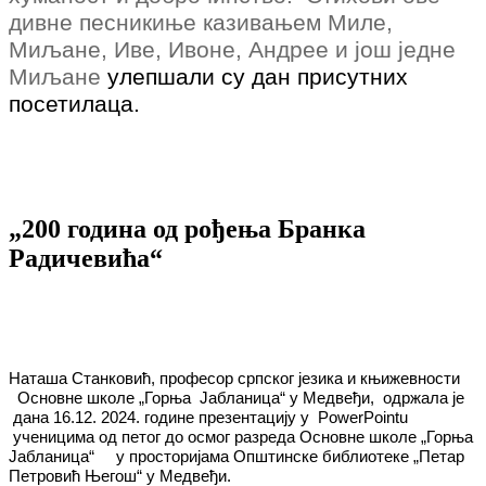
дивне песникиње казивањем Миле,
Миљане, Иве, Ивоне, Андрее и још једне
Миљане
улепшали су дан присутних
посетилаца.
„200 година од рођења Бранка
Радичевића“
Наташа Станковић,
професор српског језика и књижевности
Основне школе „Горња
Јабланица“ у Медвеђи,
одржала је
дана
16.12.
2024.
године
презентацију у
PowerPointu
ученицима од петог до осмог разреда Основне школе „Горња
Јабланица“
у просторијама Општинске библиотеке „Петар
Петровић Његош“ у Медвеђи.