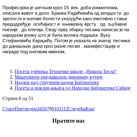
Професорка је шетњом кроз 19. век, доба романтизма,
описала живот и дело
Бранка Радићевића од младости
до
зрелости и његове болести указујући како емотивно стање
предодређује
осећајност и
књижевну врсту
од
љубавне
поезије
до елегија. Своју прву збирку песама написао је на
народном језику што је била велика подршка
Вуку
Стефановићу Караџићу. Потом је указала на значај
песника
до данашњих дана кроз разне песме , манифестације и
награде под његовим именом.
Посета ученика Техничке школе „Никола Тесла“
Маштовити предшколци декоришу кутије
Надзор над стручним радом Библиотеке
Посета и поклон књига од Народне библиотеке Србије
Страна 8 од 51
Старт
Претходна
3
4
5
6
7
8
9
10
11
12
Следећа
Крај
Пратите нас