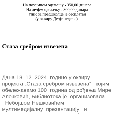
На позајмном одељењу - 350,00 динара
На дечјем одељењу - 300,00 динара
Упис за предшколце је бесплатан
(у оквиру Дечје недеље).
Стаза сребром извезена
Дана 18. 12. 2024. године у оквиру
пројекта „Стаза сребром извезена“
којим
обележавамо 100
година од рођења Мире
Алечковић,
Библиотека је
организовала
Небојшом Нешковићем
мултимедијалну
презентацију
и