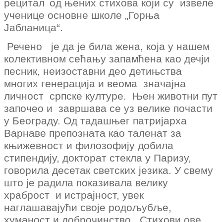
рецитал
од њених стихова који су извеле
ученице основне школе „Горња
Јабланица“.
Речено је да је била жена, која у нашем
колективном сећању запамћена као дечји
песник, неизоставни део детињства
многих генерација и веома значајна
личност
српске културе. Њен животни пут
започео и завршава се уз велике почасти
у Београду. Од тадашњег патријарха
Варнаве препозната као таленат за
књижевност и филозофију добила
стипендију, докторат стекла у Паризу,
говорила десетак светских језика. У свему
што је радила показивала велику
храброст и истрајност, увек
наглашавајући своје родољубље,
хуманост и доброчинство. Стихови ове